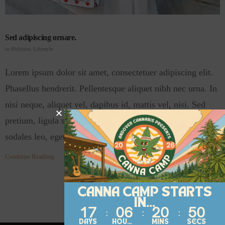
Sed adipiscing ornare.
in
Hobbies
,
Lifestyle
Lorem ipsum dolor sit amet, consectetuer adipiscing elit.
Phasellus hendrerit. Pellentesque aliquet nibh nec urna. In
nisi neque, aliquet vel, dapibus id, mattis vel, nisi. Sed
pretium, ligula sollicitudin laoreet viverra, tortor libero
sodales leo, eget blandit nunc tortor eu…
Continue Reading
CANNA CAMP STARTS
IN...
17
06
20
50
DAYS
HOURS
MINS
SECS